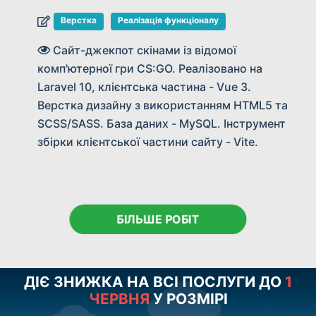
Верстка
Реалізація функціоналу
Сайт для відкриття кейсів популярної
комп'ютерної гри - CS:GO. Реалізований на
Laravel 10, клієнтська частина - Vue 3 +
JQuery. Верстка з використанням HTML5 та
SCSS/SASS. База даних - MySQL. Інструмент
збірки клієнтської частини сайту - Vite.
БІЛЬШЕ РОБІТ
ДІЄ ЗНИЖКА НА ВСІ ПОСЛУГИ ДО
1
ЧЕРВНЯ
У РОЗМІРІ